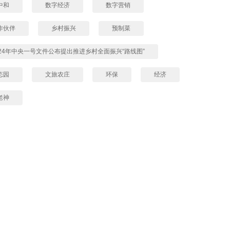
中和
数字经济
数字营销
作伙伴
乡村振兴
预制菜
024年中央一号文件公布提出推进乡村全面振兴“路线图”
态园
文旅农庄
环保
经济
老神