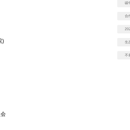
碳
合
2
)
生
不
员会