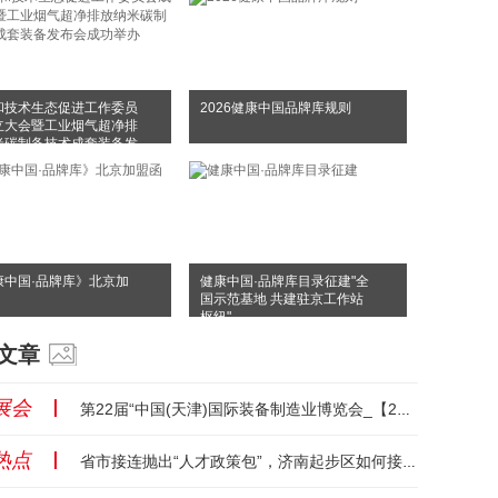
和技术生态促进工作委员
2026健康中国品牌库规则
立大会暨工业烟气超净排
米碳制备技术成套装备发
成功举办
康中国·品牌库》北京加
健康中国·品牌库目录征建"全
国示范基地 共建驻京工作站
枢纽"
文章
展会
丨
第22届“中国(天津)国际装备制造业博览会_【2026-03-18】_【天津】...
热点
丨
省市接连抛出“人才政策包”，济南起步区如何接招？...