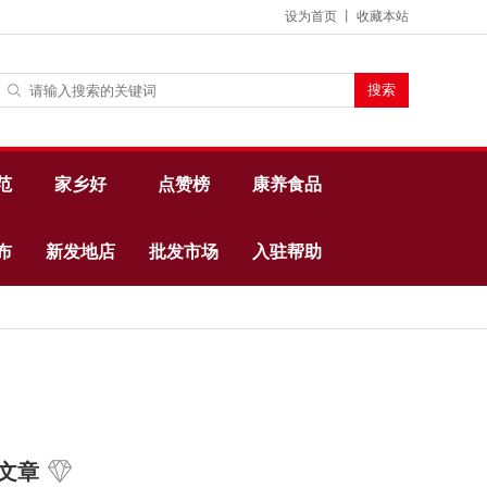
设为首页
丨
收藏本站
范
家乡好
点赞榜
康养食品
布
新发地店
批发市场
入驻帮助
文章