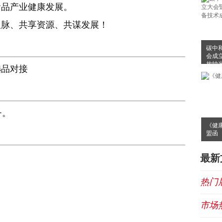
食品产业健康发展。
人脉、共享资源、共谋发展！
碳中
会成
放纳
选品对接
布会
+。
《健
盟函
最新
热门
市场