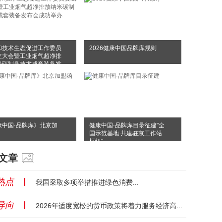
和技术生态促进工作委员
2026健康中国品牌库规则
立大会暨工业烟气超净排
米碳制备技术成套装备发
成功举办
康中国·品牌库》北京加
健康中国·品牌库目录征建"全
国示范基地 共建驻京工作站
枢纽"
文章
热点
丨
我国采取多项举措推进绿色消费...
导向
丨
2026年适度宽松的货币政策将着力服务经济高质量发展...