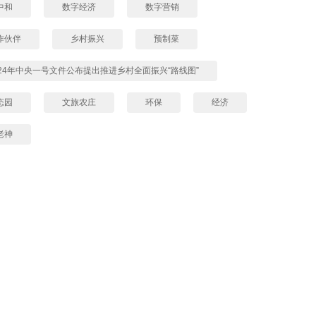
中和
数字经济
数字营销
作伙伴
乡村振兴
预制菜
024年中央一号文件公布提出推进乡村全面振兴“路线图”
态园
文旅农庄
环保
经济
老神