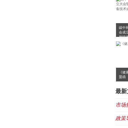
碳中
会成
放纳
布会
《健
盟函
最新
市场
政策