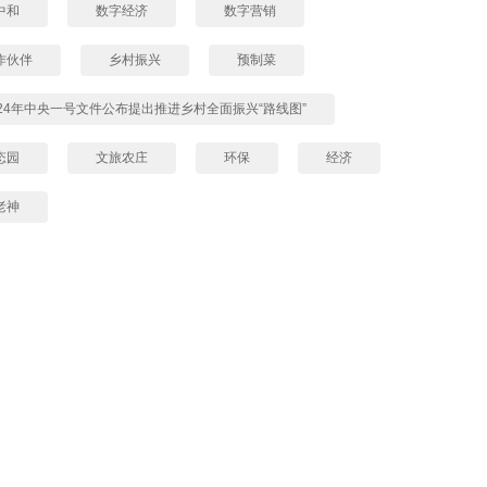
中和
数字经济
数字营销
作伙伴
乡村振兴
预制菜
024年中央一号文件公布提出推进乡村全面振兴“路线图”
态园
文旅农庄
环保
经济
老神