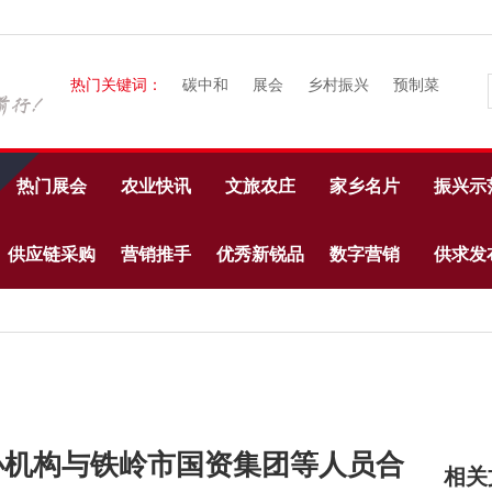
热门关键词：
碳中和
展会
乡村振兴
预制菜
热门展会
农业快讯
文旅农庄
家乡名片
振兴示
供应链采购
营销推手
优秀新锐品
数字营销
供求发
牌
办机构与铁岭市国资集团等人员合
相关