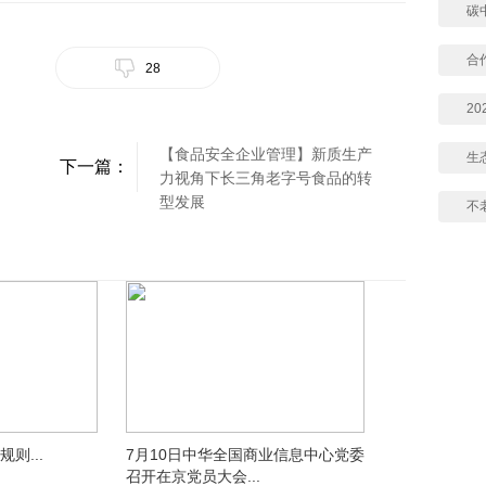
碳
合
28
2
【食品安全企业管理】新质生产
生
下一篇：
力视角下长三角老字号食品的转
型发展
不
则...
7月10日中华全国商业信息中心党委
召开在京党员大会...