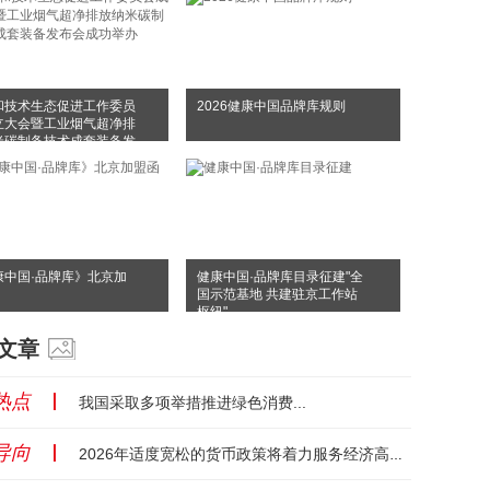
和技术生态促进工作委员
2026健康中国品牌库规则
立大会暨工业烟气超净排
米碳制备技术成套装备发
成功举办
康中国·品牌库》北京加
健康中国·品牌库目录征建"全
国示范基地 共建驻京工作站
枢纽"
文章
热点
丨
我国采取多项举措推进绿色消费...
导向
丨
2026年适度宽松的货币政策将着力服务经济高质量发展...